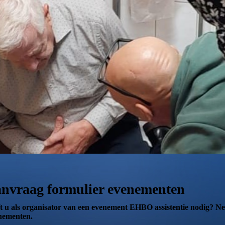
nvraag formulier evenementen
t u als organisator van een evenement EHBO assistentie nodig? N
nementen.