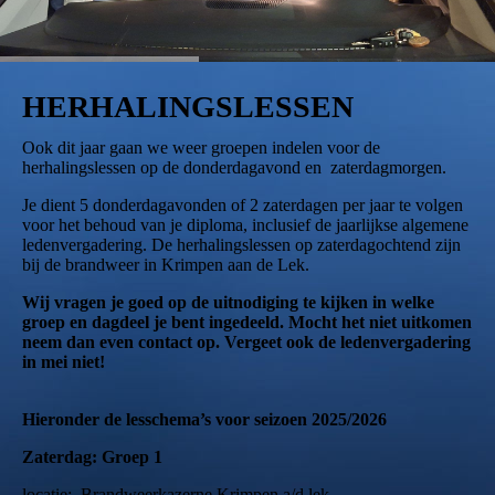
HERHALINGSLESSEN
Ook dit jaar gaan we weer groepen indelen voor de
herhalingslessen op de donderdagavond en zaterdagmorgen.
Je dient 5 donderdagavonden of 2 zaterdagen per jaar te volgen
voor het behoud van je diploma, inclusief de jaarlijkse algemene
ledenvergadering. De herhalingslessen op zaterdagochtend zijn
bij de brandweer in Krimpen aan de Lek.
Wij vragen
je goed op de uitnodiging te kijken in welke
groep en dagdeel je bent ingedeeld. Mocht het niet uitkomen
neem dan even contact op. Vergeet ook de ledenvergadering
in mei niet!
Hieronder de lesschema’s voor seizoen 2025/2026
Zaterdag: Groep 1
locatie: Brandweerkazerne Krimpen a/d lek