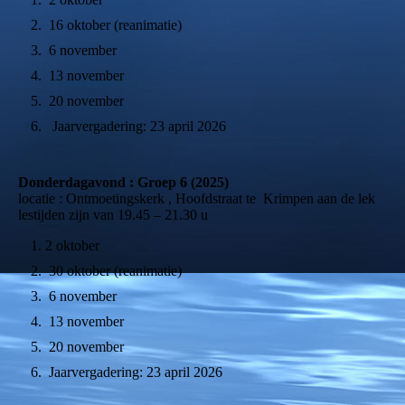
16 oktober (reanimatie)
6 november
13 november
20 november
Jaarvergadering: 23 april 2026
Donderdagavond : Groep 6 (2025)
locatie : Ontmoetingskerk , Hoofdstraat te Krimpen aan de lek
lestijden zijn van 19.45 – 21.30 u
2 oktober
30 oktober (reanimatie)
6 november
13 november
20 november
Jaarvergadering: 23 april 2026